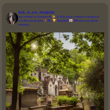
look_at_you_fotografie
Van verhaal tot kunstwerk
Ik help jou je verhaal te vangen in
een fine-art portret
NL |
Awarded |
DM voor een unieke
ervaring