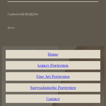
Geplaatst
10/10/2023
in
door
Home
Legacy Portretten
Fine Art Portretten
Surrealistische Portretten
Contact