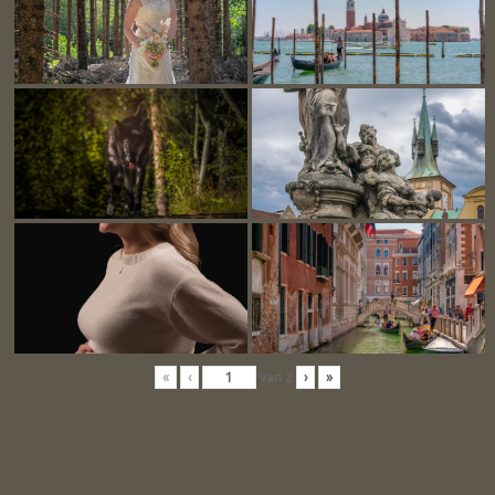
«
‹
van
2
›
»