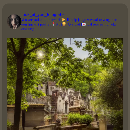
look_at_you_fotografie
Van verhaal tot kunstwerk
Ik help jou je verhaal te vangen in
een fine-art portret
NL |
Awarded |
DM voor een unieke
ervaring