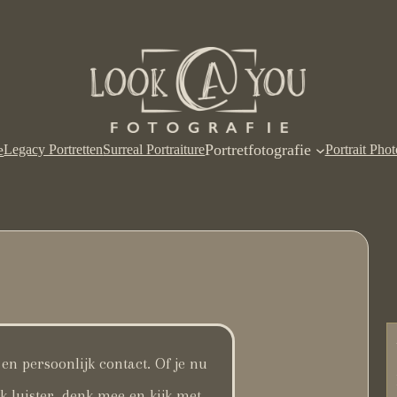
e
Portretfotografie
Legacy Portretten
Surreal Portraiture
Portrait Pho
en persoonlijk contact. Of je nu
k luister, denk mee en kijk met