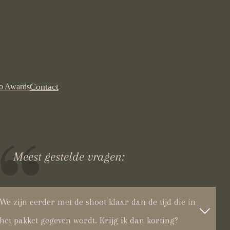
Contact
to Awards
Meest gestelde vragen:
We zijn eerder met de shoot klaar dan de tijd die in
het pakket gegeven wordt. Krijg ik dan korting?