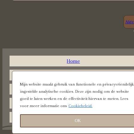
Alg
Home
Legacy Portretten
Mijn website maakt gebruik van functionele en privacyvriendelijk
Fine Art Portretten
ingestelde analytische cookies. Deze zijn nodig om de website
goed te laten werken en de effectiviteit hiervan te meten. Lees
Surrealistische Portretten
voor meer informatie ons
Cookiebeleid.
Contact
OK