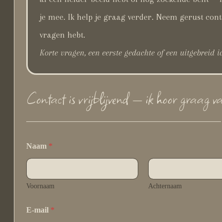
je mee. Ik help je graag verder. Neem gerust conta
vragen hebt.
Korte vragen, een eerste gedachte of een uitgebreid i
Contact is vrijblijvend — ik hoor graag va
Naam
*
Voornaam
Achternaam
o
E-mail
*
n
d