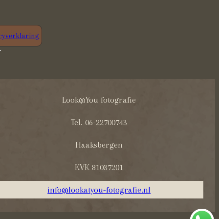
cyverklaring
Look@You fotografie
Tel. 06-22700743
Haaksbergen
KVK 81037201
info@lookatyou-fotografie.nl