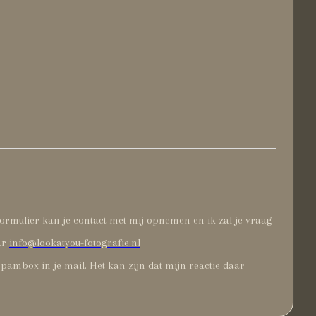
ormulier kan je contact met mij opnemen en ik zal je vraag
ar
info@lookatyou-fotografie.nl
pambox in je mail. Het kan zijn dat mijn reactie daar