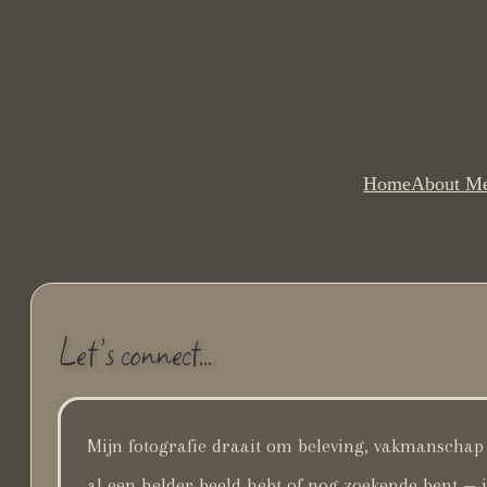
Ga
naar
de
inhoud
Home
About M
Let’s connect…
Mijn fotografie draait om beleving, vakmanschap 
al een helder beeld hebt of nog zoekende bent — i