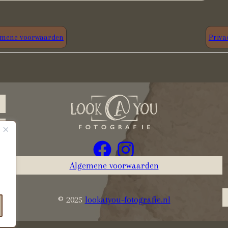
emene voorwaarden
Priva
Algemene voorwaarden
© 2025
lookatyou-fotografie.nl