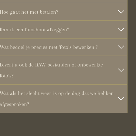
Hoe gaat het met betalen?
Kan ik een fotoshoot afzeggen?
Wat bedoel je precies met ‘foto’s bewerken’?
Levert u ook de RAW bestanden of onbewerkte
foto’s?
Wat als het slecht weer is op de dag dat we hebben
afgesproken?