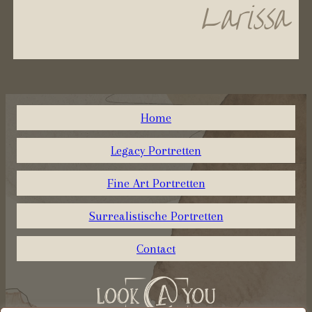
Larissa
Home
Legacy Portretten
Fine Art Portretten
Surrealistische Portretten
Contact