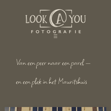
Ga
naar
de
inhoud
Van een peer naar een parel —
en een plek in het Mauritshuis