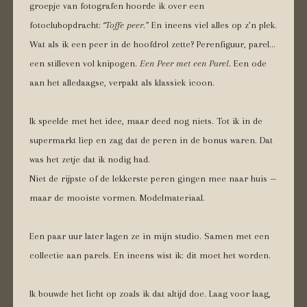
groepje van fotografen hoorde ik over een
fotoclubopdracht:
“Toffe peer.”
En ineens viel alles op z’n plek.
Wat als ik een peer in de hoofdrol zette? Perenfiguur, parel…
een stilleven vol knipogen.
Een Peer met een Parel.
Een ode
aan het alledaagse, verpakt als klassiek icoon.
Ik speelde met het idee, maar deed nog niets. Tot ik in de
supermarkt liep en zag dat de peren in de bonus waren. Dat
was het zetje dat ik nodig had.
Niet de rijpste of de lekkerste peren gingen mee naar huis —
maar de mooiste vormen. Modelmateriaal.
Een paar uur later lagen ze in mijn studio. Samen met een
collectie aan parels. En ineens wist ik: dit moet het worden.
Ik bouwde het licht op zoals ik dat altijd doe. Laag voor laag,