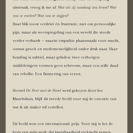
uitstraalt, vroeg ik me af:
Wat als zij vandaag zou leven? Wat
zou ze voelen? Wat zou ze zeggen?
Haar blik toont verdriet én frustratie, niet om persoonlijke
pijn, maar als weerspiegeling van een wereld die steeds
verder verhardt — waarin empathie plaatsmaakt voor macht,
onrust groeit en medemenselijkheid onder druk staat. Haar
houding is subtiel, maar geladen: twee verborgen
middelvingers vormen geen schreeuw, maar een stille daad
van rebellie. Een fluistering van verzet.
Hoewel
De Peer met de Parel
werd gekozen door het
Mauritshuis, blijft dit tweede beeld voor mij de essentie van
wat ik als maker wil vertellen.
Dit beeld won een internationale prijs. Voor mij is het de
kern van mijn werk: dat kwetsbaarheid en kracht samen