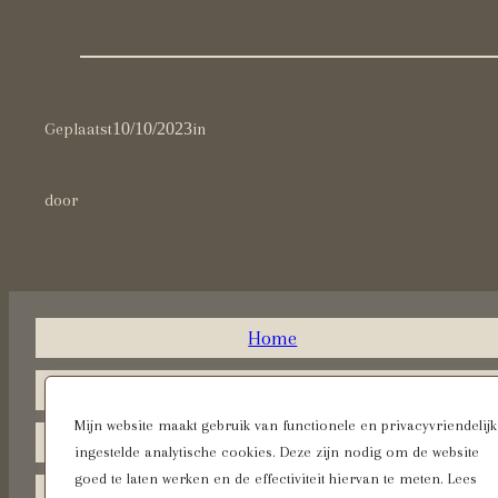
Geplaatst
10/10/2023
in
door
Home
Legacy Portretten
Mijn website maakt gebruik van functionele en privacyvriendelijk
Fine Art Portretten
ingestelde analytische cookies. Deze zijn nodig om de website
goed te laten werken en de effectiviteit hiervan te meten. Lees
Surrealistische Portretten