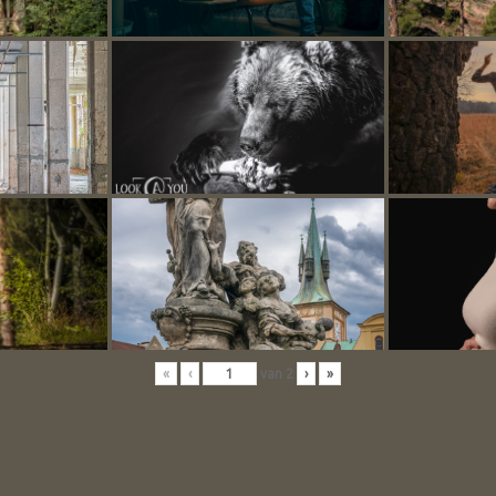
«
‹
van
2
›
»