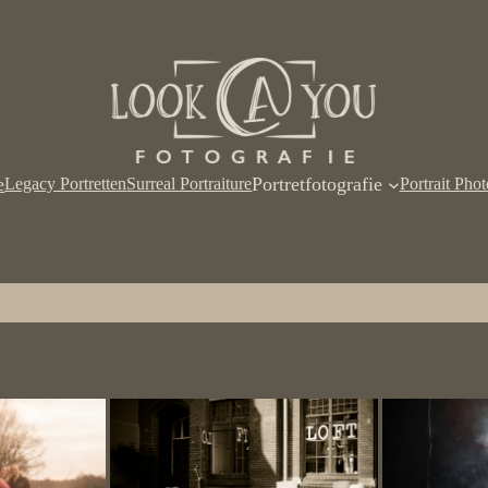
e
Portretfotografie
Legacy Portretten
Surreal Portraiture
Portrait Pho