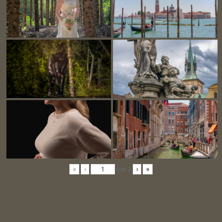
«
‹
van
2
›
»