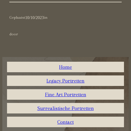
Geplaatst
10/10/2023
in
door
Home
Legacy Portretten
Fine Art Portretten
Surrealistische Portretten
Contact