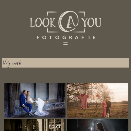
Ga
naar
de
inhoud
Vrij werk