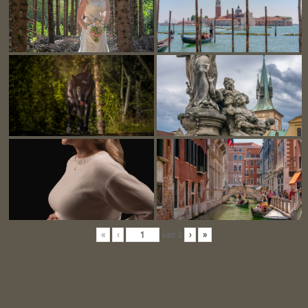
«
‹
van
2
›
»