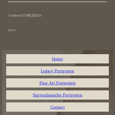
Geplaatst
27/08/2023
in
door
Home
Legacy Portretten
Fine Art Portretten
Surrealistische Portretten
Contact