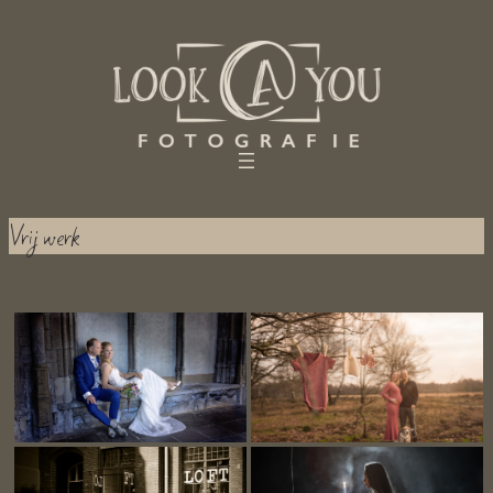
Ga
naar
de
inhoud
Vrij werk