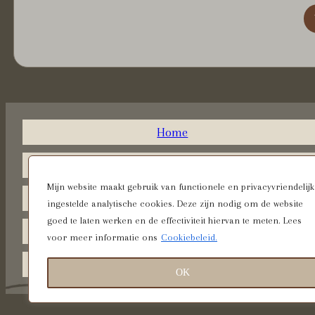
Home
Legacy Portretten
Mijn website maakt gebruik van functionele en privacyvriendelijk
Fine Art Portretten
ingestelde analytische cookies. Deze zijn nodig om de website
goed te laten werken en de effectiviteit hiervan te meten. Lees
Surrealistische Portretten
voor meer informatie ons
Cookiebeleid.
Contact
OK