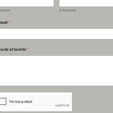
ornaam
Achternaam
-mail
*
actie of bericht
*