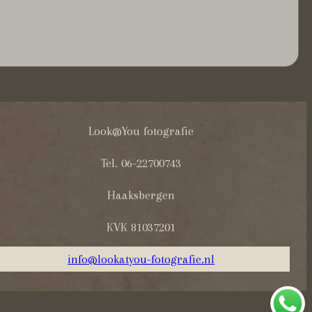
Look@You fotografie
Tel. 06-22700743
Haaksbergen
KVK 81037201
info@lookatyou-fotografie.nl