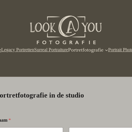
e
Portretfotografie
Legacy Portretten
Surreal Portraiture
Portrait Pho
ortretfotografie in de studio
aam
*