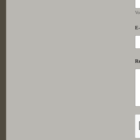
Vo
E
Re