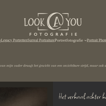
e
Portretfotografie
Legacy Portretten
Surreal Portraiture
Portrait Pho
 van mijn vader draagt het gewicht van een onzichtbare strijd, maar ook d
Het verhaal achter h