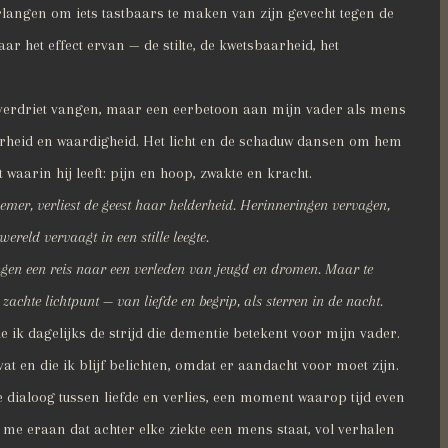
erlangen om iets tastbaars te maken van zijn gevecht tegen de
aar het effect ervan — de stilte, de kwetsbaarheid, het
n verdriet vangen, maar een eerbetoon aan mijn vader als mens
arheid en waardigheid. Het licht en de schaduw dansen om hem
 waarin hij leeft: pijn en hoop, zwakte en kracht.
hemer, verliest de geest haar helderheid. Herinneringen vervagen,
reld vervaagt in een stille leegte.
ngen een reis naar een verleden van jeugd en dromen. Maar te
 zachte lichtpunt — van liefde en begrip, als sterren in de nacht.
 ik dagelijks de strijd die dementie betekent voor mijn vader.
vat en die ik blijf belichten, omdat er aandacht voor moet zijn.
lle dialoog tussen liefde en verlies, een moment waarop tijd even
rt me eraan dat achter elke ziekte een mens staat, vol verhalen