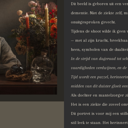
Dit beeld is geboren uit een v
dementie. Niet de ziekte zelf, m
onuitgesproken gevecht.
Tijdens de shoot wilde ik gee
— met al zijn kracht, breekba
heen, symbolen van de dualiteit
In de strijd van dageraad tot sc
vaardigheden verdwijnen, en de we
Tijd wordt een puzzel, herinneri
midden van dit duister gloeit een
Als dochter en mantelzorger zie
Het is een ziekte die zoveel om
Dit portret is voor mij een sti
stil leek te staan. Het herinne