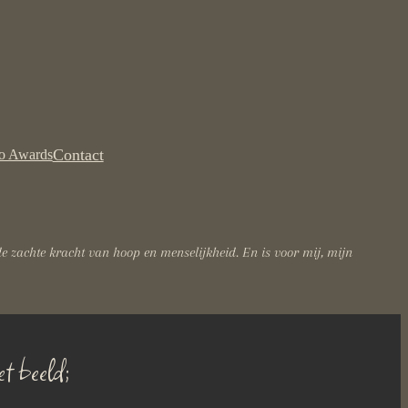
Contact
to Awards
e zachte kracht van hoop en menselijkheid. En is voor mij, mijn
et beeld;